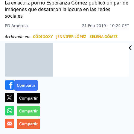
La ex actriz porno Esperanza Gómez publicó un par de
imágenes que desataron la locura en las redes
sociales
PD América
21 Feb 2019 - 10:24 CET
Archivado en:
CÓDIGOXY
JENNIFER LÓPEZ
SELENA GÓMEZ
CIDAD
ES
Compartir
Compartir
Compartir
Compartir
Esperanza Gómez e Instagram tienen una relación de