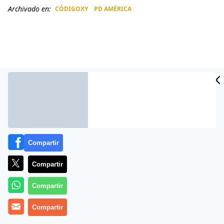
Archivado en:
CÓDIGOXY
PD AMÉRICA
CIDAD
ES
Compartir
Compartir
Más información
Compartir
Compartir