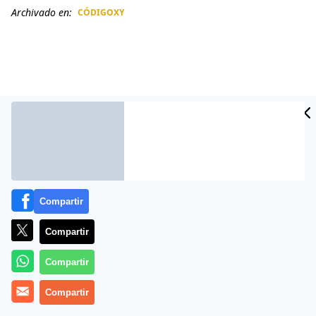
Archivado en:
CÓDIGOXY
CIDAD
ES
Compartir
Compartir
Más información
Compartir
Compartir