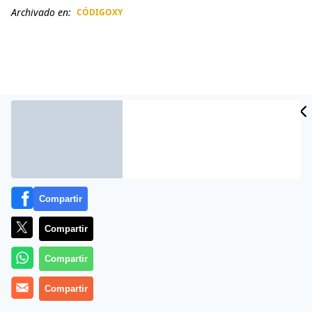
Archivado en:
CÓDIGOXY
CIDAD
ES
Compartir
Compartir
Más información
Compartir
Compartir