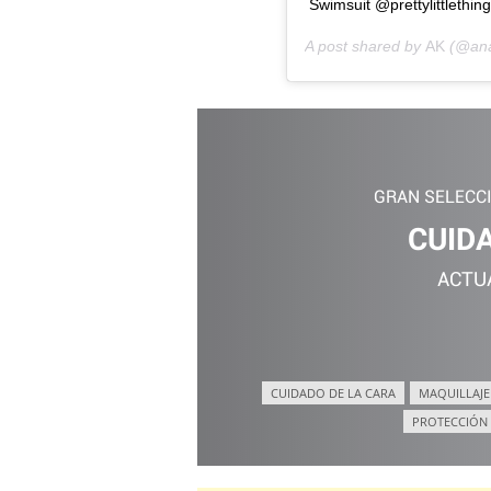
Swimsuit @prettylittlething
A post shared by
AK
(@ana
GRAN SELECC
CUID
ACTU
CUIDADO DE LA CARA
MAQUILLAJE
PROTECCIÓN