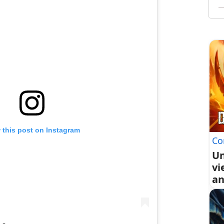
 this post on Instagram
Co
Un
vi
an