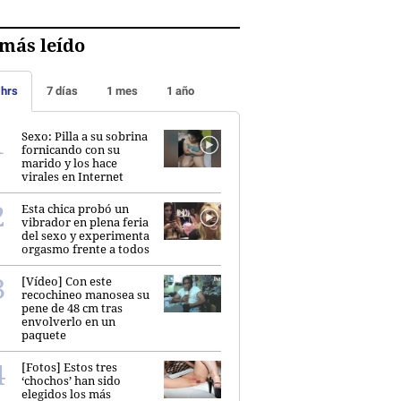
más leído
 hrs
7 días
1 mes
1 año
Sexo: Pilla a su sobrina
fornicando con su
marido y los hace
virales en Internet
Esta chica probó un
vibrador en plena feria
del sexo y experimenta
orgasmo frente a todos
[Vídeo] Con este
recochineo manosea su
pene de 48 cm tras
envolverlo en un
paquete
[Fotos] Estos tres
‘chochos’ han sido
elegidos los más