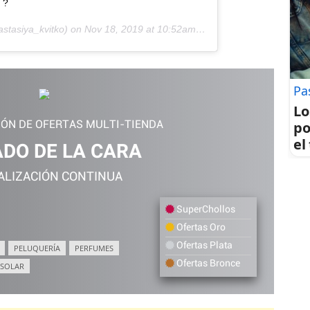
 ?
stasiya_kvitko) on
Nov 18, 2019 at 10:52am PST
Pa
Lo
po
IÓN DE OFERTAS MULTI-TIENDA
el
ADO DE LA CARA
ALIZACIÓN CONTINUA
SuperChollos
Ofertas Oro
Ofertas Plata
PELUQUERÍA
PERFUMES
Ofertas Bronce
 SOLAR