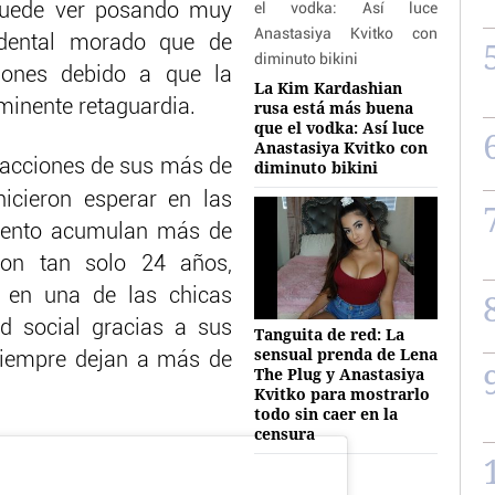
 puede ver posando muy
 dental morado que de
iones debido a que la
La Kim Kardashian
minente retaguardia.
rusa está más buena
que el vodka: Así luce
Anastasiya Kvitko con
eacciones de sus más de
diminuto bikini
icieron esperar en las
mento acumulan más de
Con tan solo 24 años,
o en una de las chicas
d social gracias a sus
Tanguita de red: La
sensual prenda de Lena
siempre dejan a más de
The Plug y Anastasiya
Kvitko para mostrarlo
todo sin caer en la
censura