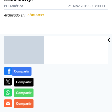
PD América
21 Nov 2019 - 13:00 CET
Archivado en:
CÓDIGOXY
CIDAD
ES
Compartir
Compartir
Compartir
Más información
Compartir