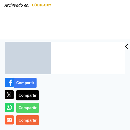
Archivado en:
CÓDIGOXY
CIDAD
ES
Compartir
Compartir
Más información
Compartir
Compartir