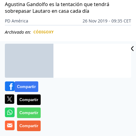
Agustina Gandolfo es la tentación que tendrá
sobrepasar Lautaro en casa cada día
PD América
26 Nov 2019 - 09:35 CET
Archivado en:
CÓDIGOXY
CIDAD
ES
Compartir
Compartir
Compartir
Compartir
Más información