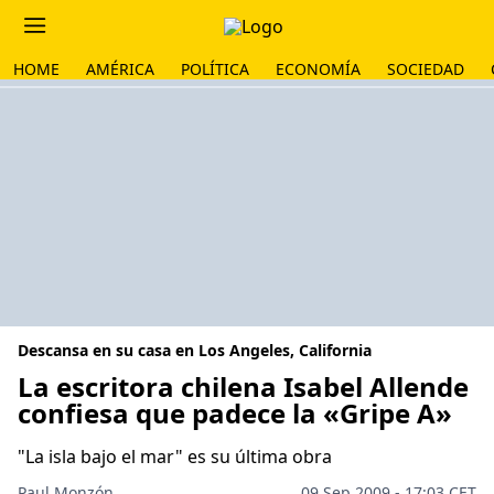
HOME
AMÉRICA
POLÍTICA
ECONOMÍA
SOCIEDAD
Descansa en su casa en Los Angeles, California
La escritora chilena Isabel Allende
confiesa que padece la «Gripe A»
"La isla bajo el mar" es su última obra
Paul Monzón
09 Sep 2009 - 17:03 CET