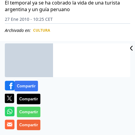
El temporal ya se ha cobrado la vida de una turista
argentina y un guía peruano
27 Ene 2010 - 10:25 CET
Archivado en:
CULTURA
CIDAD
ES
Compartir
Compartir
Compartir
La evacuación de unos 2.000 turistas que quedaron
Compartir
varados por las fuertes lluvias en el pueblo de Machu