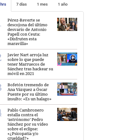
 hrs
7 días
1 mes
1 año
Pérez-Reverte se
descojona del último
desvarío de Antonio
Papell con Ceuta:
«Disfruten esta
maravilla»
Javier Nart arroja luz
sobre lo que puede
tener Marruecos de
Sánchez tras hackear su
móvil en 2021
Bofetón tremendo de
Ana Vázquez a Óscar
Puente por su último
insulto: «Es un halago»
Pablo Cambronero
estalla contra el
‘astrónomo’ Pedro
Sánchez por su vídeo
sobre el eclipse:
«¿Psicopatía y/o
crueldad?»