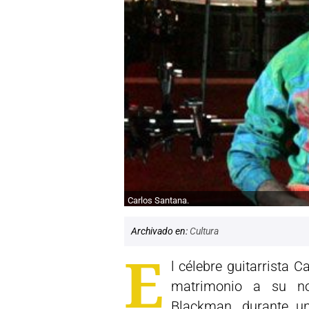
Carlos Santana.
Archivado en:
Cultura
E
l célebre guitarrista 
matrimonio a su nov
Blackman, durante un