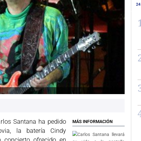
24
Carlos Santana ha pedido
MÁS INFORMACIÓN
ia, la batería Cindy
 concierto ofrecido en