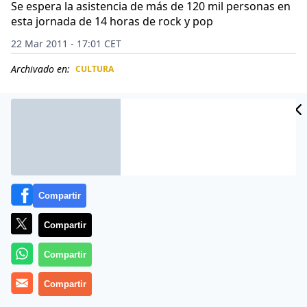
Se espera la asistencia de más de 120 mil personas en
esta jornada de 14 horas de rock y pop
22 Mar 2011 - 17:01 CET
Archivado en:
CULTURA
CIDAD
ES
Compartir
Compartir
Compartir
La banda estadounidense Guns N’Roses encabeza la
Compartir
lista de agrupaciones y músicos que participarán en la