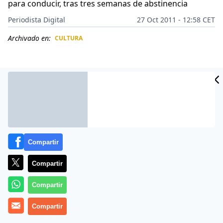
para conducir, tras tres semanas de abstinencia
Periodista Digital
27 Oct 2011 - 12:58 CET
Archivado en:
CULTURA
CIDAD
ES
Compartir
Compartir
Compartir
Tres meses después de su muerte, este 26 de octubre
de 2011 se ha sabido al fin qué acabó con la vida de
Compartir
Amy Winehouse. La cantante de 27 años murió de