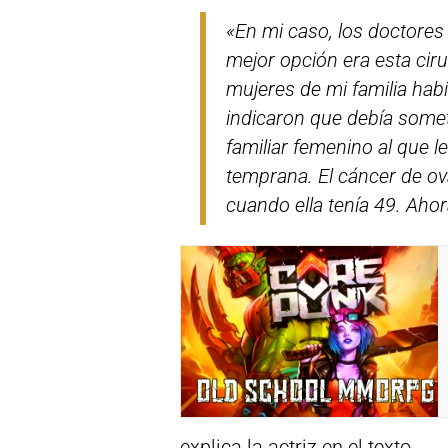
«En mi caso, los doctores 
mejor opción era esta cir
mujeres de mi familia ha
indicaron que debía somet
familiar femenino al que 
temprana. El cáncer de ov
cuando ella tenía 49. Ahor
explica la actriz en el texto.