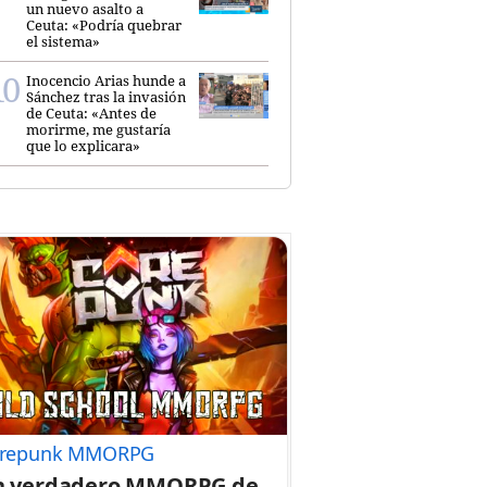
un nuevo asalto a
Ceuta: «Podría quebrar
el sistema»
Inocencio Arias hunde a
Sánchez tras la invasión
de Ceuta: «Antes de
morirme, me gustaría
que lo explicara»
repunk MMORPG
n verdadero MMORPG de