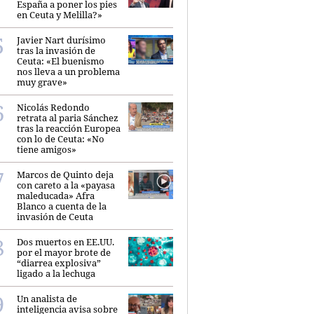
España a poner los pies
en Ceuta y Melilla?»
Javier Nart durísimo
tras la invasión de
Ceuta: «El buenismo
nos lleva a un problema
muy grave»
Nicolás Redondo
retrata al paria Sánchez
tras la reacción Europea
con lo de Ceuta: «No
tiene amigos»
Marcos de Quinto deja
con careto a la «payasa
maleducada» Afra
Blanco a cuenta de la
invasión de Ceuta
Dos muertos en EE.UU.
por el mayor brote de
“diarrea explosiva”
ligado a la lechuga
Un analista de
inteligencia avisa sobre