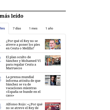
más leído
 hrs
7 días
1 mes
1 año
¿Por qué el Rey no se
atreve a poner los pies
en Ceuta o Melilla?
El plan oculto de
Sánchez y Mohamed VI
para regalar Ceuta a
Marruecos
La prensa mundial
informa atónita de que
Sánchez se va de
vacaciones mientras
«España se hunde en el
caos»
Alfonso Rojo: «¿Por qué
no se atreve el Rey de