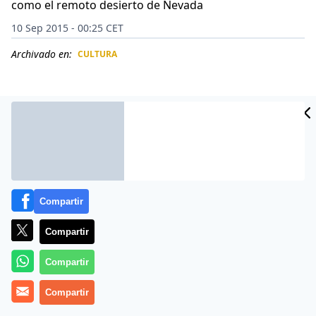
como el remoto desierto de Nevada
10 Sep 2015 - 00:25 CET
Archivado en:
CULTURA
CIDAD
ES
Compartir
Compartir
Compartir
Para aquellos que creen que los extraterrestres nos
visitan, pocos lugares en el mundo tienen tanto
Compartir
atractivo como el remoto desierto de Nevada, en