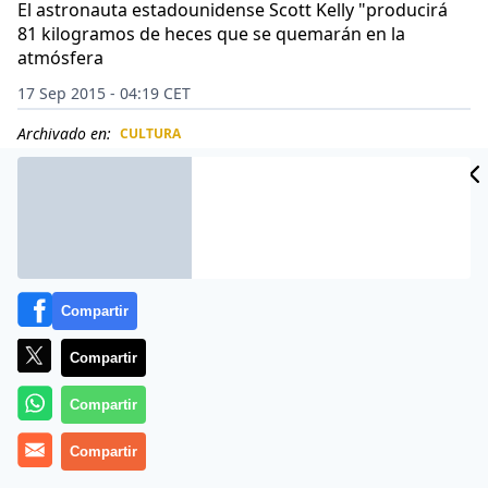
El astronauta estadounidense Scott Kelly "producirá
81 kilogramos de heces que se quemarán en la
atmósfera
17 Sep 2015 - 04:19 CET
Archivado en:
CULTURA
CIDAD
ES
Compartir
Compartir
Compartir
Compartir
El título puede sonar a guasa, pero tanto la pregunta