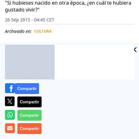
"Si hubieses nacido en otra época, ¿en cuál te hubiera
gustado vivir?"
26 Sep 2015 - 04:45 CET
Archivado en:
CULTURA
CIDAD
ES
Compartir
Compartir
Compartir
La ha montado buena con su absurda respuesta, y no
Compartir
es para menos. Es
Alice Sabatini, la joven de 18 años