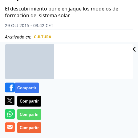
El descubrimiento pone en jaque los modelos de
formación del sistema solar
29 Oct 2015 - 03:42 CET
Archivado en:
CULTURA
CIDAD
ES
Compartir
Compartir
Compartir
Compartir
La sonda Rosetta ha detectado una gran cantidad de