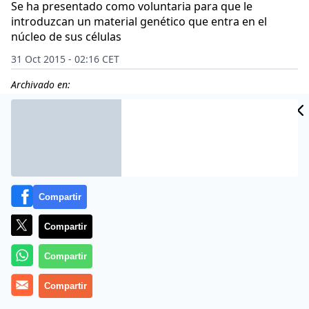
Se ha presentado como voluntaria para que le
introduzcan un material genético que entra en el
núcleo de sus células
31 Oct 2015 - 02:16 CET
Archivado en:
CIDAD
ES
Compartir
Compartir
Compartir
Compartir
No se sabe qué efectos adversos pueden sobrevenirle