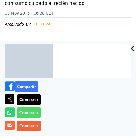
con sumo cuidado al recién nacido
03 Nov 2015 - 06:38 CET
Archivado en:
CULTURA
CIDAD
ES
Compartir
Compartir
Compartir
El insólito suceso, que pone una vez más de manifiesto
Compartir
la bondad de los perros, tuvo como escenario a la
ciudad de Campinas, en el estado de San Pablo, Brasil: