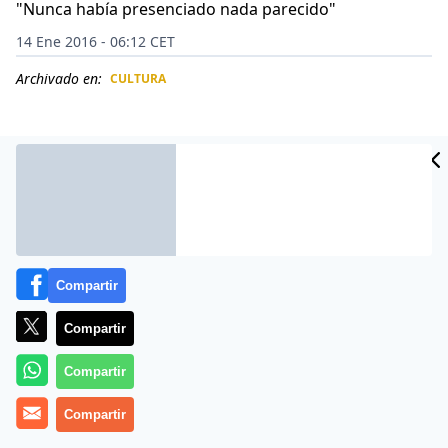
"Nunca había presenciado nada parecido"
14 Ene 2016 - 06:12 CET
Archivado en:
CULTURA
CIDAD
ES
Compartir
Compartir
Compartir
La triste imagen que corre como la pólvora por las
Compartir
redes sociales fue capada por el fotógrafo Evan
Switzer en River Heads (Queensland, Australia): un