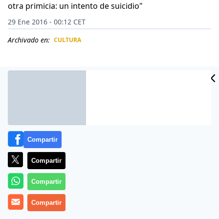
otra primicia: un intento de suicidio"
29 Ene 2016 - 00:12 CET
Archivado en:
CULTURA
CIDAD
ES
Compartir
Compartir
Compartir
Una imagen perturbadora apareció en las pantallas de
Compartir
los televisores de Sarasota, Florida (Estados Unidos)
durante la mañana del 15 de julio de 1974.