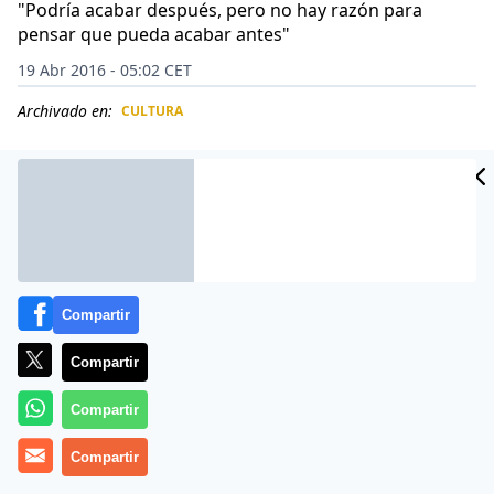
"Podría acabar después, pero no hay razón para
pensar que pueda acabar antes"
19 Abr 2016 - 05:02 CET
Archivado en:
CULTURA
CIDAD
ES
Compartir
Compartir
Compartir
No solo a Nostradamus le daba por vaticinar grandes
Compartir
desastres y aventurarse en predecir el fin del mundo.