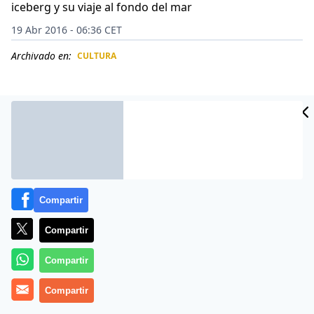
iceberg y su viaje al fondo del mar
19 Abr 2016 - 06:36 CET
Archivado en:
CULTURA
CIDAD
ES
Compartir
Compartir
Compartir
El vídeo arrasa en YouTube, y da cuenta del
Compartir
hundimiento del RMS Titanic en su viaje inaugural en
abril de 1912.