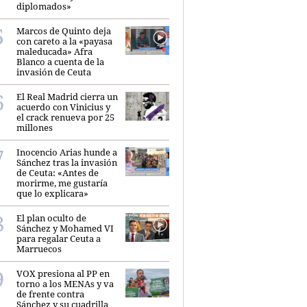
diplomados»
Marcos de Quinto deja
con careto a la «payasa
maleducada» Afra
Blanco a cuenta de la
invasión de Ceuta
El Real Madrid cierra un
acuerdo con Vinicius y
el crack renueva por 25
millones
Inocencio Arias hunde a
Sánchez tras la invasión
de Ceuta: «Antes de
morirme, me gustaría
que lo explicara»
El plan oculto de
Sánchez y Mohamed VI
para regalar Ceuta a
Marruecos
VOX presiona al PP en
torno a los MENAs y va
de frente contra
Sánchez y su cuadrilla