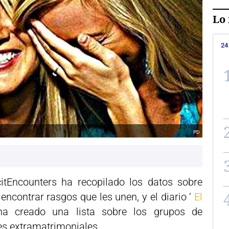
Lo 
24
PD
icitEncounters ha recopilado los datos sobre
encontrar rasgos que les unen, y el diario ‘
El
ha creado una lista sobre los grupos de
es extramatrimoniales.