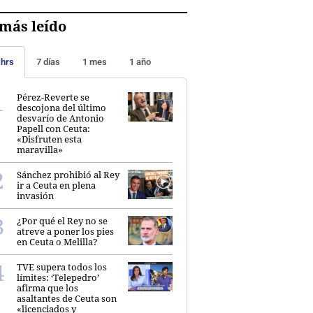
más leído
 hrs
7 días
1 mes
1 año
Pérez-Reverte se
descojona del último
desvarío de Antonio
Papell con Ceuta:
«Disfruten esta
maravilla»
Sánchez prohibió al Rey
ir a Ceuta en plena
invasión
¿Por qué el Rey no se
atreve a poner los pies
en Ceuta o Melilla?
TVE supera todos los
límites: ‘Telepedro’
afirma que los
asaltantes de Ceuta son
«licenciados y