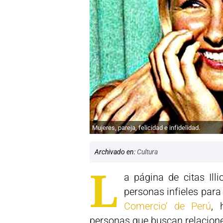
Mujeres, pareja, felicidad e infidelidad.
Archivado en:
Cultura
L
a página de citas Ill
personas infieles para 
Comercio’ de Perú
, 
personas que buscan relacion