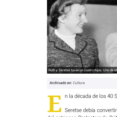
Ruth y Seretse tuvieron cuatro hijos. Uno de e
Archivado en:
Cultura
E
n la década de los 40 
Seretse debía converti