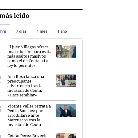
más leído
 hrs
7 días
1 mes
1 año
El juez Villegas ofrece
una solución para evitar
más asaltos masivos
como el de Ceuta: «La
ley lo permite»
Ana Rosa lanza una
preocupante
advertencia tras la
invasión de Ceuta:
«Hace temblar»
Vicente Vallés retrata a
Pedro Sánchez por
arrodillarse ante
Marruecos tras la
invasión de Ceuta
Ceuta: Pérez-Reverte