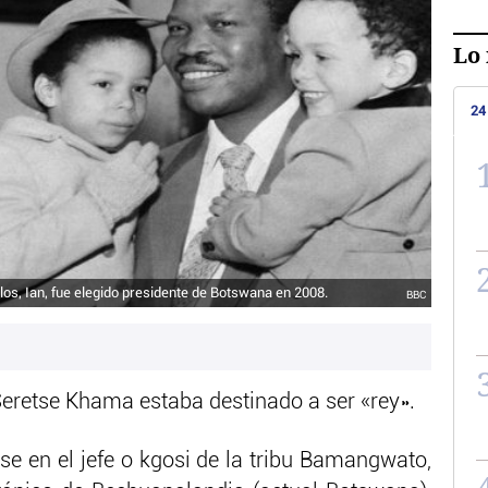
Lo 
24
llos, Ian, fue elegido presidente de Botswana en 2008.
BBC
Seretse Khama estaba destinado a ser «rey».
rse en el jefe o kgosi de la tribu Bamangwato,