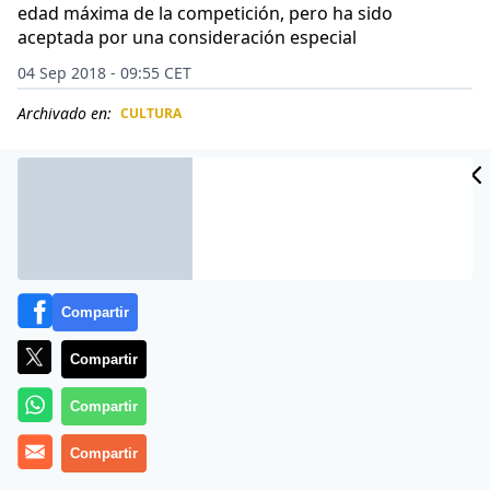
edad máxima de la competición, pero ha sido
aceptada por una consideración especial
04 Sep 2018 - 09:55 CET
Archivado en:
CULTURA
CIDAD
ES
Compartir
Compartir
Compartir
Compartir
Error Se ha producido un error al procesar el fichero