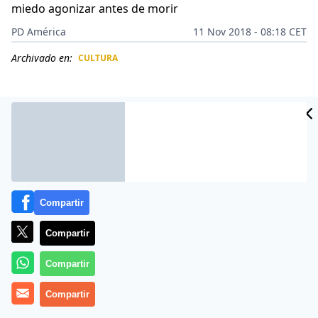
miedo agonizar antes de morir
PD América
11 Nov 2018 - 08:18 CET
Archivado en:
CULTURA
CIDAD
ES
Compartir
Compartir
Compartir
Ahora que Joaquín Muñoz, ex representante de Juan
Compartir
Gabriel salió a declarar por segunda vez que se
encuentra vivo y que dará un concierto el próximo 15