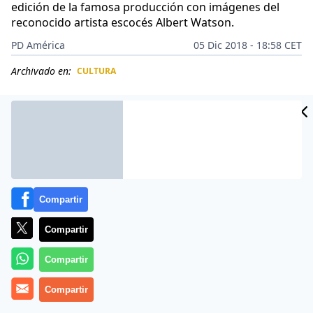
edición de la famosa producción con imágenes del
reconocido artista escocés Albert Watson.
PD América
05 Dic 2018 - 18:58 CET
Archivado en:
CULTURA
CIDAD
ES
Compartir
Compartir
Compartir
Compartir
El anhelado
calendario Pirelli
ya ha sido lanzado
oficialmente.
Albert Watson
relata a través de las