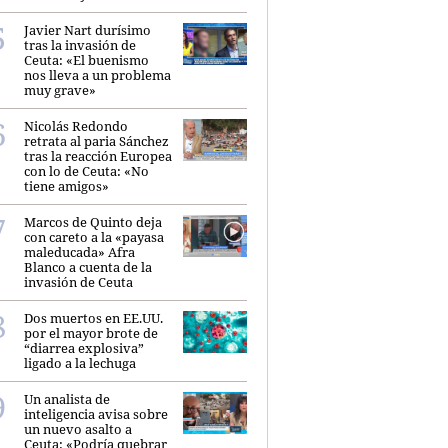
Javier Nart durísimo
tras la invasión de
Ceuta: «El buenismo
nos lleva a un problema
muy grave»
Nicolás Redondo
retrata al paria Sánchez
tras la reacción Europea
con lo de Ceuta: «No
tiene amigos»
Marcos de Quinto deja
con careto a la «payasa
maleducada» Afra
Blanco a cuenta de la
invasión de Ceuta
Dos muertos en EE.UU.
por el mayor brote de
“diarrea explosiva”
ligado a la lechuga
Un analista de
inteligencia avisa sobre
un nuevo asalto a
Ceuta: «Podría quebrar