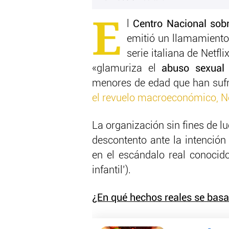
E
l
Centro Nacional sobr
emitió un llamamiento 
serie italiana de Netfl
«glamuriza el
abuso sexual y
menores de edad que han sufr
el revuelo macroeconómico, Net
La organización sin fines de l
descontento ante la intenció
en el escándalo real conocid
infantil’).
¿En qué hechos reales se basa