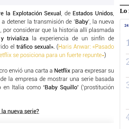
Lo 
e la Explotación Sexual
, de
Estados Unidos
,
a detener la transmisión de ‘
Baby
‘, la nueva
24
ix, por considerar que la historia allí plasmada
 trivializa
la experiencia de un sinfín de
ido el
tráfico sexual».
(
Haris Anwar: «Pasado
flix se posiciona para un fuerte repunte»
)
ucro envió una carta a
Netflix
para expresar su
n de la empresa de mostrar una serie basada
o en Italia como
‘Baby Squillo’
(‘prostitución
 la nueva serie?