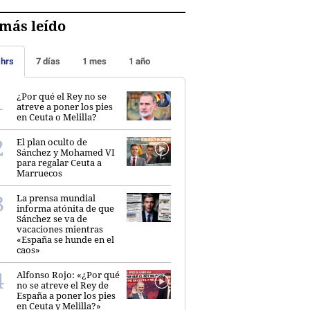
más leído
 hrs
7 días
1 mes
1 año
¿Por qué el Rey no se
atreve a poner los pies
en Ceuta o Melilla?
El plan oculto de
Sánchez y Mohamed VI
para regalar Ceuta a
Marruecos
La prensa mundial
informa atónita de que
Sánchez se va de
vacaciones mientras
«España se hunde en el
caos»
Alfonso Rojo: «¿Por qué
no se atreve el Rey de
España a poner los pies
en Ceuta y Melilla?»