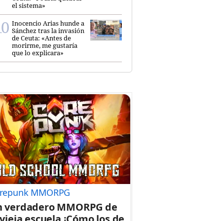
el sistema»
Inocencio Arias hunde a
Sánchez tras la invasión
de Ceuta: «Antes de
morirme, me gustaría
que lo explicara»
repunk MMORPG
n verdadero MMORPG de
 vieja escuela ¡Cómo los de