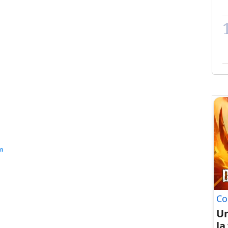
m
Co
U
la