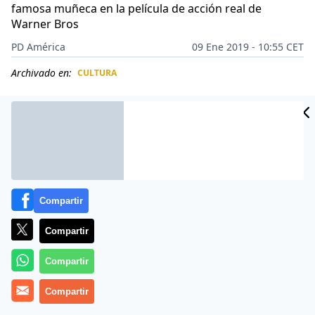
famosa muñeca en la película de acción real de
Warner Bros
PD América
09 Ene 2019 - 10:55 CET
Archivado en:
CULTURA
CIDAD
ES
Compartir
Compartir
Compartir
Compartir
Más información