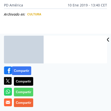
PD América
10 Ene 2019 - 13:40 CET
Archivado en:
CULTURA
CIDAD
ES
Compartir
Compartir
Más información
Compartir
Compartir