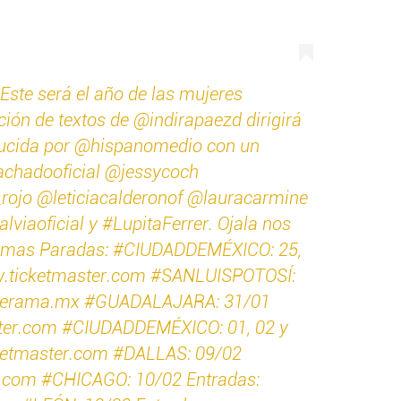
 Este será el año de las mujeres
ión de textos de @indirapaezd dirigirá
ducida por @hispanomedio con un
achadooficial @jessycoch
rojo @leticiacalderonof @lauracarmine
iaoficial y #LupitaFerrer. Ojala nos
imas Paradas: #CIUDADDEMÉXICO: 25,
w.ticketmaster.com #SANLUISPOTOSÍ:
ckerama.mx #GUADALAJARA: 31/01
ter.com #CIUDADDEMÉXICO: 01, 02 y
ketmaster.com #DALLAS: 09/02
e.com #CHICAGO: 10/02 Entradas: