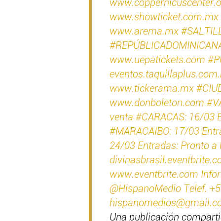
www.coppernicuscenter.o
www.showticket.com.mx 
www.arema.mx #SALTILL
#REPÚBLICADOMINICANA: 
www.uepatickets.com #PU
eventos.taquillaplus.co
www.tickerama.mx #CIUD
www.donboleton.com #VAL
venta #CARACAS: 16/03 En
#MARACAIBO: 17/03 Entra
24/03 Entradas: Pronto a
divinasbrasil.eventbrite
www.eventbrite.com Infor
@HispanoMedio Telef. +
hispanomedios@gmail.c
Una publicación compart