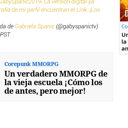
abySpanic2019. La versión digital ya
rafía de mi perfil encuentran el Link. ¡Los
Co
ida de
Gabriela Spanic
(@gabyspanictv)
U
2 PST
la
an
Corepunk MMORPG
Un verdadero MMORPG de
la vieja escuela ¡Cómo los
de antes, pero mejor!