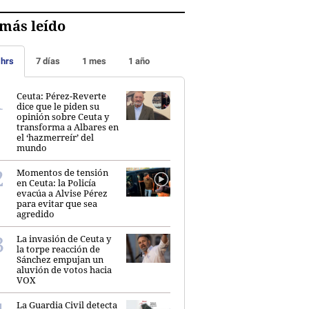
más leído
 hrs
7 días
1 mes
1 año
Ceuta: Pérez-Reverte
dice que le piden su
opinión sobre Ceuta y
transforma a Albares en
el ‘hazmerreír’ del
mundo
Momentos de tensión
en Ceuta: la Policía
evacúa a Alvise Pérez
para evitar que sea
agredido
La invasión de Ceuta y
la torpe reacción de
Sánchez empujan un
aluvión de votos hacia
VOX
La Guardia Civil detecta