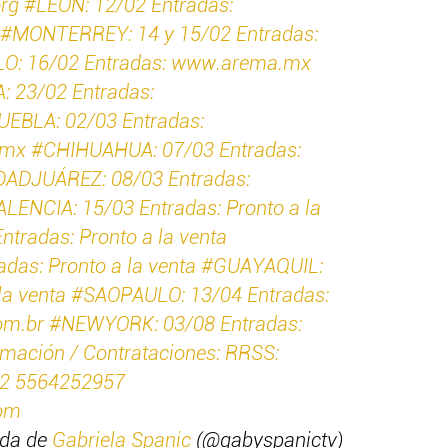
rg #LEÓN: 12/02 Entradas:
#MONTERREY: 14 y 15/02 Entradas:
O: 16/02 Entradas: www.arema.mx
23/02 Entradas:
EBLA: 02/03 Entradas:
m.mx #CHIHUAHUA: 07/03 Entradas:
ADJUÁREZ: 08/03 Entradas:
ENCIA: 15/03 Entradas: Pronto a la
tradas: Pronto a la venta
das: Pronto a la venta #GUAYAQUIL:
 la venta #SAOPAULO: 13/04 Entradas:
.com.br #NEWYORK: 03/08 Entradas:
mación / Contrataciones: RRSS:
52 5564252957
om
ida de
Gabriela Spanic
(@gabyspanictv)