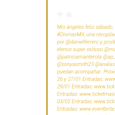
Mis ángeles feliz sábado.
#DivinasMX, una recopilac
por @danielferrerc y pro
elenco super exitoso @m
@patriciamanterola @ap_
@sonyasmith23 @analasalv
puedan acompañar. Próx
26 y 27/01 Entradas: ww
29/01 Entradas: www.ti
Entradas: www.ticketmas
03/02 Entradas: www.tic
Entradas: www.eventbrit