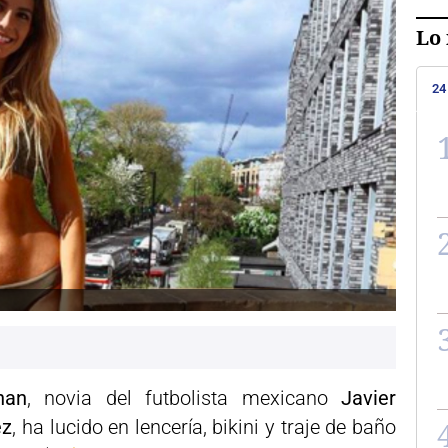
Lo 
24
han
, novia del futbolista mexicano
Javier
ez
, ha lucido en lencería, bikini y traje de baño