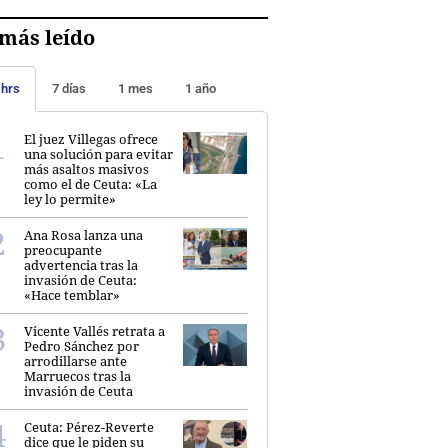
más leído
 hrs
7 días
1 mes
1 año
El juez Villegas ofrece
una solución para evitar
más asaltos masivos
como el de Ceuta: «La
ley lo permite»
Ana Rosa lanza una
preocupante
advertencia tras la
invasión de Ceuta:
«Hace temblar»
Vicente Vallés retrata a
Pedro Sánchez por
arrodillarse ante
Marruecos tras la
invasión de Ceuta
Ceuta: Pérez-Reverte
dice que le piden su