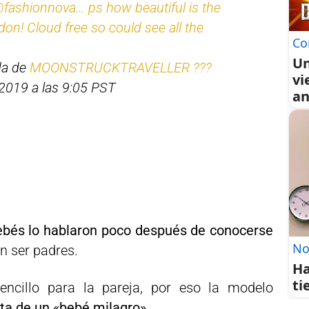
@fashionnova… ps how beautiful is the
don! Cloud free so could see all the
Co
Un
da de
MOONSTRUCKTRAVELLER ???
vi
2019 a las 9:05 PST
an
ebés lo hablaron poco después de conocerse
No
n ser padres.
Ha
ti
ncillo para la pareja, por eso la modelo
ata de un «bebé milagro».