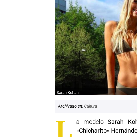
Sarah Kohan
Archivado en:
Cultura
L
a modelo
Sarah Ko
«Chicharito» Hernánd