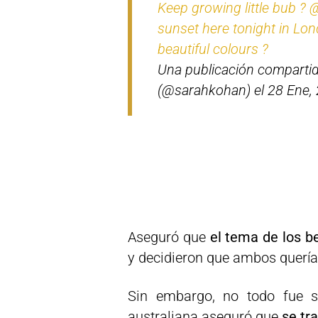
Keep growing little bub ? 
sunset here tonight in Lon
beautiful colours ?
Una publicación comparti
(@sarahkohan) el 28 Ene, 
Aseguró que
el tema de los b
y decidieron que ambos quería
Sin embargo, no todo fue se
australiana aseguró que
se tr