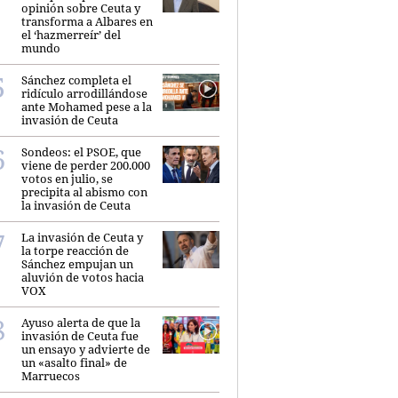
opinión sobre Ceuta y
transforma a Albares en
el ‘hazmerreír’ del
mundo
Sánchez completa el
ridículo arrodillándose
ante Mohamed pese a la
invasión de Ceuta
Sondeos: el PSOE, que
viene de perder 200.000
votos en julio, se
precipita al abismo con
la invasión de Ceuta
La invasión de Ceuta y
la torpe reacción de
Sánchez empujan un
aluvión de votos hacia
VOX
Ayuso alerta de que la
invasión de Ceuta fue
un ensayo y advierte de
un «asalto final» de
Marruecos