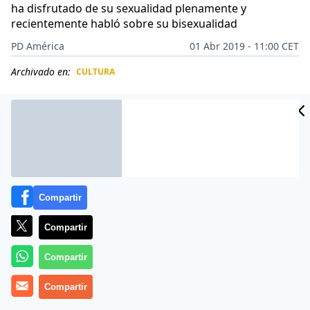
ha disfrutado de su sexualidad plenamente y
recientemente habló sobre su bisexualidad
PD América
01 Abr 2019 - 11:00 CET
Archivado en:
CULTURA
CIDAD
ES
Compartir
Compartir
Compartir
Compartir
La cantante española
Mónica Naranjo
ha confesado
nuevos aspectos de su vida privada y ha decidido