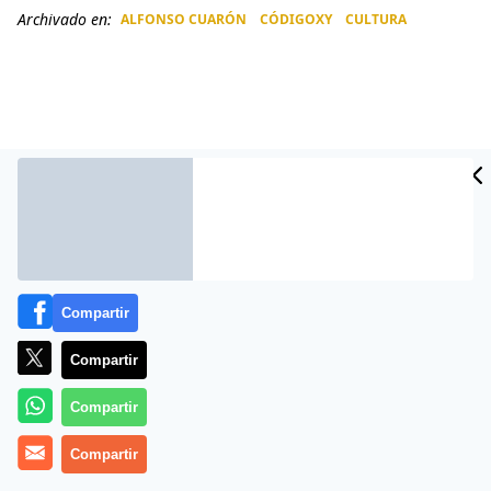
Archivado en:
ALFONSO CUARÓN
CÓDIGOXY
CULTURA
CIDAD
ES
Compartir
Compartir
Más información
Compartir
Compartir