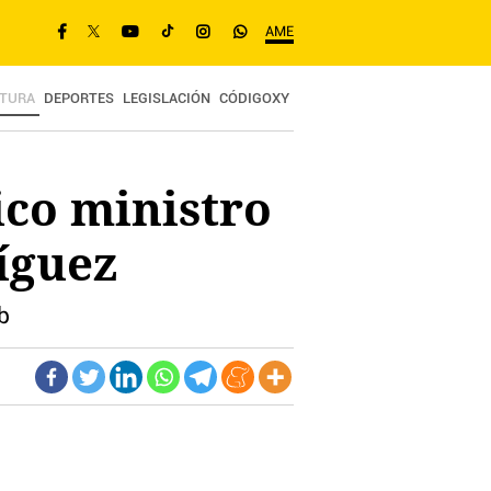
AME
TURA
DEPORTES
LEGISLACIÓN
CÓDIGOXY
ico ministro
íguez
b