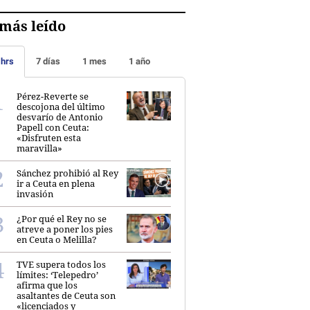
más leído
 hrs
7 días
1 mes
1 año
Pérez-Reverte se
descojona del último
desvarío de Antonio
Papell con Ceuta:
«Disfruten esta
maravilla»
Sánchez prohibió al Rey
ir a Ceuta en plena
invasión
¿Por qué el Rey no se
atreve a poner los pies
en Ceuta o Melilla?
TVE supera todos los
límites: ‘Telepedro’
afirma que los
asaltantes de Ceuta son
«licenciados y