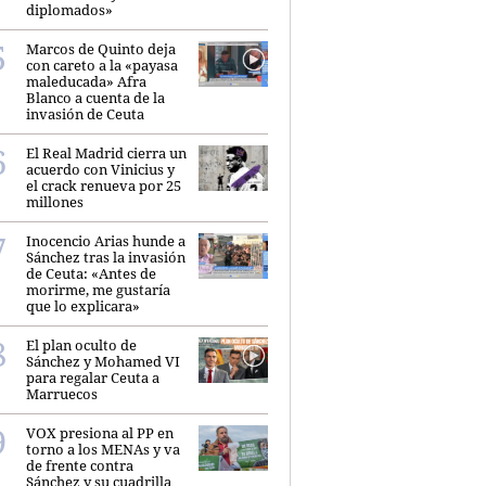
diplomados»
Marcos de Quinto deja
con careto a la «payasa
maleducada» Afra
Blanco a cuenta de la
invasión de Ceuta
El Real Madrid cierra un
acuerdo con Vinicius y
el crack renueva por 25
millones
Inocencio Arias hunde a
Sánchez tras la invasión
de Ceuta: «Antes de
morirme, me gustaría
que lo explicara»
El plan oculto de
Sánchez y Mohamed VI
para regalar Ceuta a
Marruecos
VOX presiona al PP en
torno a los MENAs y va
de frente contra
Sánchez y su cuadrilla