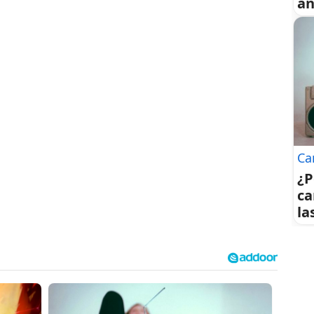
an
Ca
¿P
ca
la