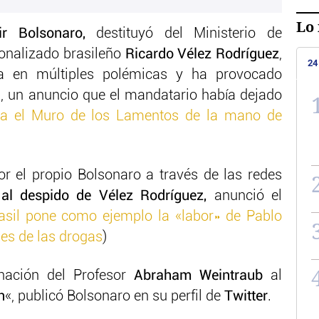
Lo 
r Bolsonaro,
destituyó del Ministerio de
onalizado brasileño
Ricardo Vélez Rodríguez
,
24
ta en múltiples polémicas y ha provocado
ra, un anuncio que el mandatario había dejado
ita el Muro de los Lamentos de la mano de
r el propio Bolsonaro a través de las redes
e al despido de Vélez Rodríguez,
anunció el
asil pone como ejemplo la «labor» de Pablo
nes de las drogas
)
nación del Profesor
Abraham Weintraub
al
n
«, publicó Bolsonaro en su perfil de
Twitter
.