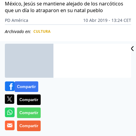
México, Jesús se mantiene alejado de los narcóticos
que un día lo atraparon en su natal pueblo
PD América
10 Abr 2019 - 13:24 CET
Archivado en:
CULTURA
CIDAD
ES
Compartir
Compartir
Compartir
Compartir
Su historia ha calado en los huesos de
México
, ya que
su vida es similar a la de miles de ciudadanos que