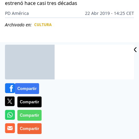
estrenó hace casi tres décadas
PD América
22 Abr 2019 - 14:25 CET
Archivado en:
CULTURA
CIDAD
ES
Compartir
Compartir
Compartir
Saltaron a la fama como estrellas adolescentes de la
Compartir
televisión gracias a la serie
Salvados por la campana
y ahora, casi tres décadas después de su estreno,
sus