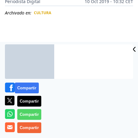
Periodista Digital
10 Oct 2019 - 10:32 CET
Archivado en:
CULTURA
CIDAD
ES
Compartir
Compartir
Más información
Compartir
Compartir