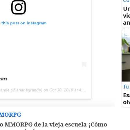
Co
Un
vi
an
 this post on Instagram
cess
Tu
rande
(@arianagrande) on
Oct 30, 2019 at 4:25pm PDT
Es
ol
MMORPG
o MMORPG de la vieja escuela ¡Cómo