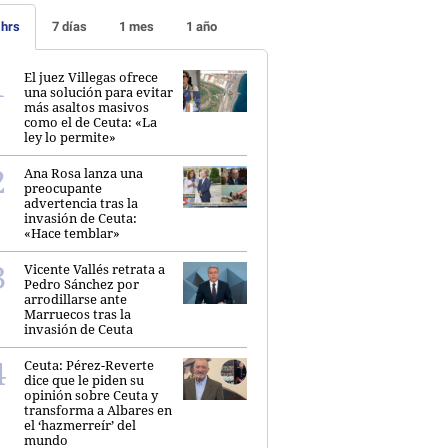
 hrs
7 días
1 mes
1 año
El juez Villegas ofrece
una solución para evitar
más asaltos masivos
como el de Ceuta: «La
ley lo permite»
Ana Rosa lanza una
preocupante
advertencia tras la
invasión de Ceuta:
«Hace temblar»
Vicente Vallés retrata a
Pedro Sánchez por
arrodillarse ante
Marruecos tras la
invasión de Ceuta
Ceuta: Pérez-Reverte
dice que le piden su
opinión sobre Ceuta y
transforma a Albares en
el ‘hazmerreír’ del
mundo