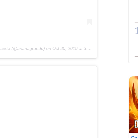
rande
(@arianagrande) on
Oct 30, 2019 at 3:48pm PDT