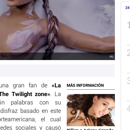
24
PD
«La
una gran fan de
MÁS INFORMACIÓN
The Twilight zone»
. La
sin palabras con su
 disfraz basado en este
orteamericana, el cual
redes sociales y causó