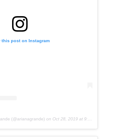
 this post on Instagram
Grande (@arianagrande)
on
Oct 28, 2019 at 9:44am PDT