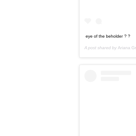
eye of the beholder ? ?
A post shared by
Ariana G