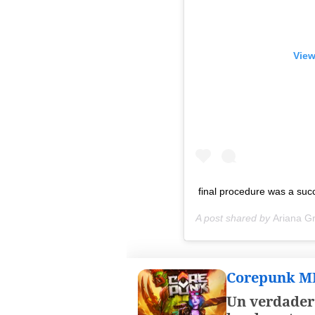
View
final procedure was a suc
A post shared by
Ariana G
Corepunk 
Un verdader