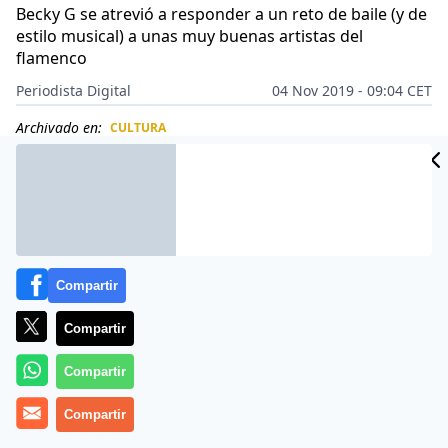
Becky G se atrevió a responder a un reto de baile (y de
estilo musical) a unas muy buenas artistas del
flamenco
Periodista Digital
04 Nov 2019 - 09:04 CET
Archivado en:
CULTURA
CIDAD
ES
Compartir
Compartir
Compartir
Compartir
Más información