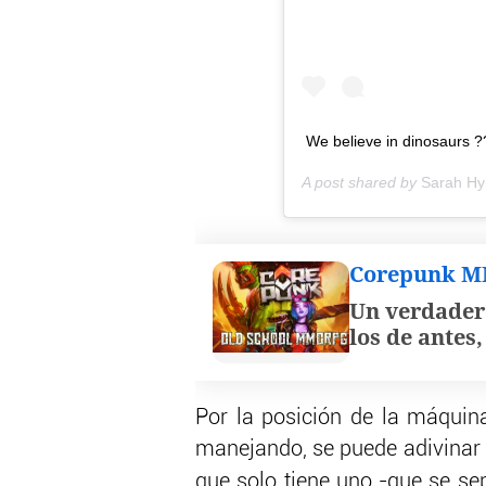
We believe in dinosaurs 
A post shared by
Sarah Hy
Corepunk 
Un verdader
los de antes
Por la posición de la máquina
manejando, se puede adivinar c
que solo tiene uno -que se s