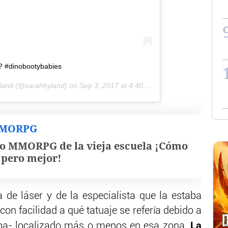
?? #dinobootybabies
land
(@sarahhyland) on
Sep 3, 2017 at 4:40pm PDT
MMORPG
o MMORPG de la vieja escuela ¡Cómo
, pero mejor!
 de láser y de la especialista que la estaba
on facilidad a qué tatuaje se refería debido a
La
epa- localizado más o menos en esa zona.