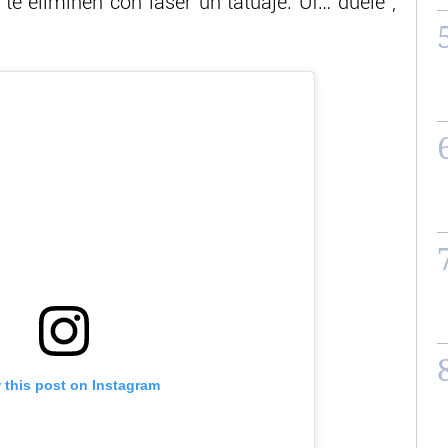
te eliminen con láser un tatuaje. Uf… duele“,
 this post on Instagram