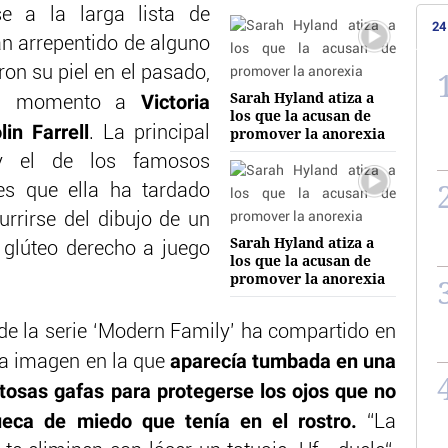
e a la larga lista de
24
an arrepentido de alguno
on su piel en el pasado,
Sarah Hyland atiza a
Victoria
u momento a
los que la acusan de
in Farrell
. La principal
promover la anorexia
 y el de los famosos
es que ella ha tardado
rirse del dibujo de un
Sarah Hyland atiza a
 glúteo derecho a juego
los que la acusan de
promover la anorexia
 de la serie ‘Modern Family’ ha compartido en
aparecía tumbada en una
na imagen en la que
tosas gafas para protegerse los ojos que no
ueca de miedo que tenía en el rostro.
“La