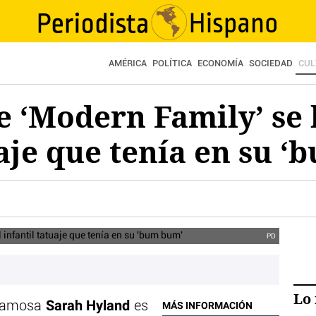
AMÉRICA
POLÍTICA
ECONOMÍA
SOCIEDAD
CUL
de ‘Modern Family’ se 
uaje que tenía en su 
PD
Lo 
Sarah Hyland
 famosa
es
MÁS INFORMACIÓN