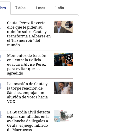
 hrs
7 días
1 mes
1 año
Ceuta: Pérez-Reverte
dice que le piden su
opinión sobre Ceuta y
transforma a Albares en
el ‘hazmerreír’ del
mundo
Momentos de tensión
en Ceuta: la Policía
evacúa a Alvise Pérez
para evitar que sea
agredido
La invasión de Ceuta y
la torpe reacción de
Sánchez empujan un
aluvión de votos hacia
VOX
La Guardia Civil detecta
espías camuflados en la
avalancha de ilegales a
Ceuta: el juego híbrido
de Marruecos