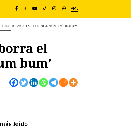
AME
TURA
DEPORTES
LEGISLACIÓN
CÓDIGOXY
borra el
‘bum bum’
más leído