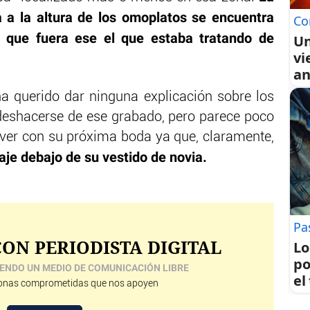
 a la altura de los omoplatos se encuentra
Co
 que fuera ese el que estaba tratando de
Un
vi
an
a querido dar ninguna explicación sobre los
deshacerse de ese grabado, pero parece poco
ver con su próxima boda ya que, claramente,
aje debajo de su vestido de novia.
Pa
ON PERIODISTA DIGITAL
Lo
po
ENDO UN MEDIO DE COMUNICACIÓN LIBRE
el
nas comprometidas que nos apoyen