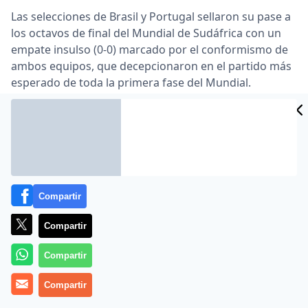
Las selecciones de Brasil y Portugal sellaron su pase a
los octavos de final del Mundial de Sudáfrica con un
empate insulso (0-0) marcado por el conformismo de
ambos equipos, que decepcionaron en el partido más
esperado de toda la primera fase del Mundial.
CIDAD
Conscientes de que disputaban el último encuentro no
ES
definitivo del Mundial, ambos equipos salieron
rebajados desde la alineación, los brasileños sin el
sancionado Kaká, Robinho ni Elano y los portugueses
sin Hugo Almeida, Liedson, Simao ni el mermado Deco.
En el bando luso, el dibujo de Carlos Queiroz, con el
Compartir
reaparecido Pepe como mediocentro defensivo,
convirtió a Cristiano Ronaldo en un solitario naúfrago
Compartir
al ataque.
Compartir
El seleccionador portugués regaló sin reparos la
posesión a la ‘canarinha’, que respondió trasladando el
Compartir
balón a la derecha para que Maicon y Dani Alves