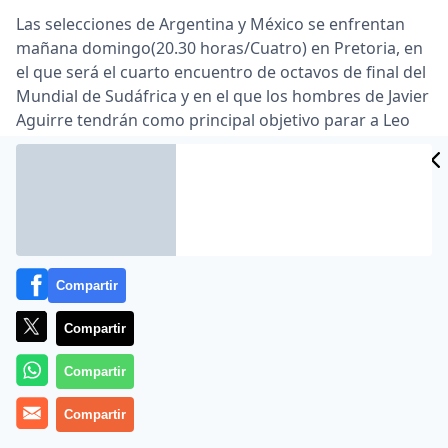
Las selecciones de Argentina y México se enfrentan
mañana domingo(20.30 horas/Cuatro) en Pretoria, en
el que será el cuarto encuentro de octavos de final del
Mundial de Sudáfrica y en el que los hombres de Javier
Aguirre tendrán como principal objetivo parar a Leo
CIDAD
Messi para poder dar la sorpresa.
ES
Y es que, el delantero argentino es el principal dolor
de cabeza del cuerpo técnico mexicano, que buscarán
diferentes fórmulas para parar al jugador del FC
Barcelona. Leo todavía no ha marcado ningún tanto en
este Mundial de Sudáfrica, a pesar de jugar como
Compartir
titular todos los partidos, pero aún así está siendo uno
de los jugadores más determinantes en las acciones
Compartir
de peligro que crea su selección.
Compartir
Uno de los que conoce bastante bien al delantero
argentino es su compañero de equipo y rival mañana,
Compartir
Rafael Márquez, que logró el primer tanto de México