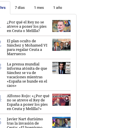
 hrs
7 días
1 mes
1 año
¿Por qué el Rey no se
atreve a poner los pies
en Ceuta o Melilla?
El plan oculto de
Sánchez y Mohamed VI
para regalar Ceuta a
Marruecos
La prensa mundial
informa atónita de que
Sánchez se va de
vacaciones mientras
«España se hunde en el
caos»
Alfonso Rojo: «¿Por qué
no se atreve el Rey de
España a poner los pies
en Ceuta y Melilla?»
Javier Nart durísimo
tras la invasión de
Ceuta: «El buenismo