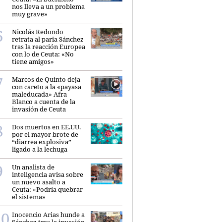
nos lleva a un problema
muy grave»
Nicolás Redondo
retrata al paria Sánchez
tras la reacción Europea
con lo de Ceuta: «No
tiene amigos»
Marcos de Quinto deja
con careto a la «payasa
maleducada» Afra
Blanco a cuenta de la
invasión de Ceuta
Dos muertos en EE.UU.
por el mayor brote de
“diarrea explosiva”
ligado a la lechuga
Un analista de
inteligencia avisa sobre
un nuevo asalto a
Ceuta: «Podría quebrar
el sistema»
Inocencio Arias hunde a
Sánchez tras la invasión