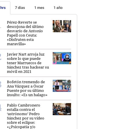
 hrs
7 días
1 mes
1 año
Pérez-Reverte se
descojona del último
desvarío de Antonio
Papell con Ceuta:
«Disfruten esta
maravilla»
Javier Nart arroja luz
sobre lo que puede
tener Marruecos de
Sánchez tras hackear su
móvil en 2021
Bofetón tremendo de
Ana Vázquez a Óscar
Puente por su último
insulto: «Es un halago»
Pablo Cambronero
estalla contra el
‘astrónomo’ Pedro
Sánchez por su vídeo
sobre el eclipse:
«¿Psicopatía y/o