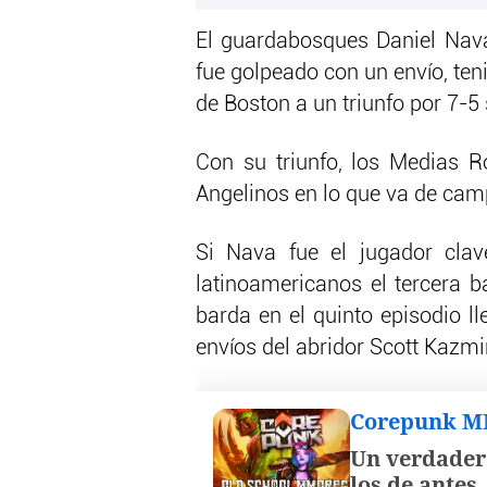
El guardabosques Daniel Nava
fue golpeado con un envío, teni
de Boston a un triunfo por 7-5
Con su triunfo, los Medias R
Angelinos en lo que va de ca
Si Nava fue el jugador clav
latinoamericanos el tercera b
barda en el quinto episodio l
envíos del abridor Scott Kazmi
Corepunk 
Un verdader
los de antes