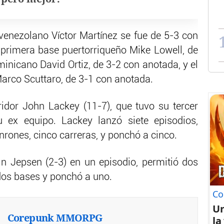
 venezolano Víctor Martínez se fue de 5-3 con
primera base puertorriqueño Mike Lowell, de
inicano David Ortiz, de 3-2 con anotada, y el
arco Scuttaro, de 3-1 con anotada.
bridor John Lackey (11-7), que tuvo su tercer
u ex equipo. Lackey lanzó siete episodios,
nrones, cinco carreras, y ponchó a cinco.
vin Jepsen (2-3) en un episodio, permitió dos
 dos bases y ponchó a uno.
Co
U
Corepunk MMORPG
la