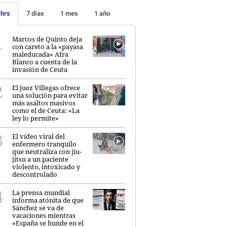
 hrs
7 días
1 mes
1 año
Marcos de Quinto deja
con careto a la «payasa
maleducada» Afra
Blanco a cuenta de la
invasión de Ceuta
El juez Villegas ofrece
una solución para evitar
más asaltos masivos
como el de Ceuta: «La
ley lo permite»
El vídeo viral del
enfermero tranquilo
que neutraliza con jiu-
jitsu a un paciente
violento, intoxicado y
descontrolado
La prensa mundial
informa atónita de que
Sánchez se va de
vacaciones mientras
«España se hunde en el