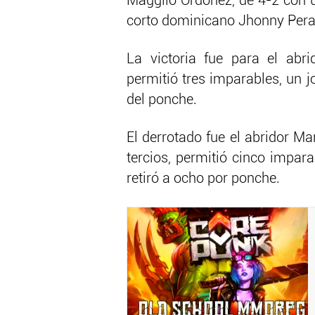
Magglio Ordóñez, de 4-2 con 
corto dominicano Jhonny Peral
La victoria fue para el abri
permitió tres imparables, un jo
del ponche.
El derrotado fue el abridor M
tercios, permitió cinco impara
retiró a ocho por ponche.