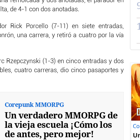
una remolcada y dos anotadas; el parador en
ta, de 4-1 con dos anotadas.
dor Rick Porcello (7-11) en siete entradas,
nrón, una carrera, y retiró a cuatro por la vía
arc Rzepczynski (1-3) en cinco entradas y dos
bles, cuatro carreras, dio cinco pasaportes y
Corepunk MMORPG
Un verdadero MMORPG de
la vieja escuela ¡Cómo los
Co
de antes, pero mejor!
U