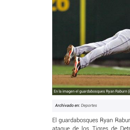
En la imagen el guardabosques Ryan Raburn (i
Archivado en:
Deportes
El guardabosques Ryan Rabur
ataque de los Tigres de Detr