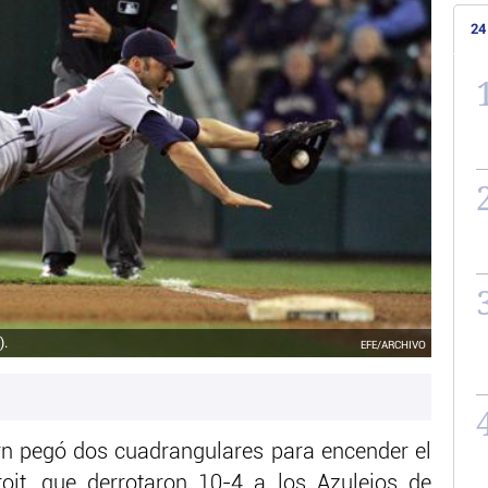
24
).
EFE/ARCHIVO
n pegó dos cuadrangulares para encender el
oit, que derrotaron 10-4 a los Azulejos de