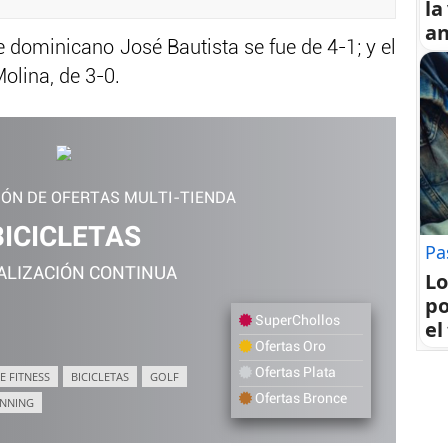
la
an
e dominicano José Bautista se fue de 4-1; y el
olina, de 3-0.
IÓN DE OFERTAS MULTI-TIENDA
BICICLETAS
Pa
ALIZACIÓN CONTINUA
Lo
po
SuperChollos
el
Ofertas Oro
Ofertas Plata
E FITNESS
BICICLETAS
GOLF
Ofertas Bronce
NNING