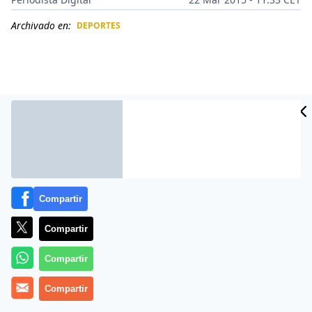
Archivado en:
DEPORTES
CIDAD
ES
Compartir
Compartir
Más información
Compartir
Compartir