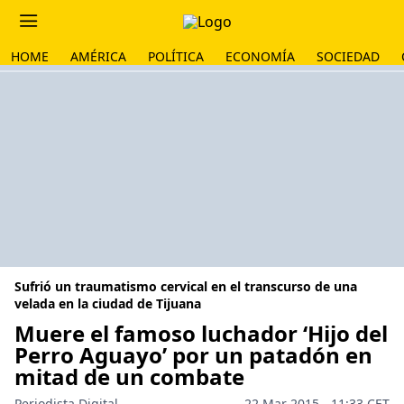
HOME
AMÉRICA
POLÍTICA
ECONOMÍA
SOCIEDAD
Sufrió un traumatismo cervical en el transcurso de una
velada en la ciudad de Tijuana
Muere el famoso luchador ‘Hijo del
Perro Aguayo’ por un patadón en
mitad de un combate
Periodista Digital
22 Mar 2015 - 11:33 CET