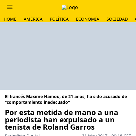
HOME
AMÉRICA
POLÍTICA
ECONOMÍA
SOCIEDAD
El francés Maxime Hamou, de 21 años, ha sido acusado de
"comportamiento inadecuado"
Por esta metida de mano a una
periodista han expulsado a un
tenista de Roland Garros
Periodista Digital
31 May 2017 - 00:18 CET